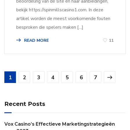
beoordeling van de site en haar aanbiedingen,
bekijk https://spinmillscasino1.com. In deze
artikel worden de meest voorkomende fouten
besproken die spelers maken […]
READ MORE
11
1
2
3
4
5
6
7
Recent Posts
Vox Casino’s Effectieve Marketingstrategieën