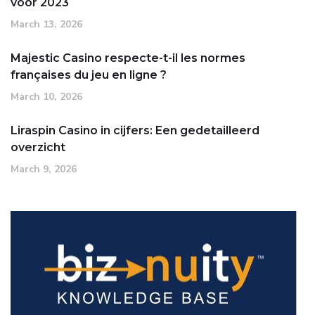
voor 2023
March 13, 2026
Majestic Casino respecte-t-il les normes
françaises du jeu en ligne ?
March 10, 2026
Liraspin Casino in cijfers: Een gedetailleerd
overzicht
March 9, 2026