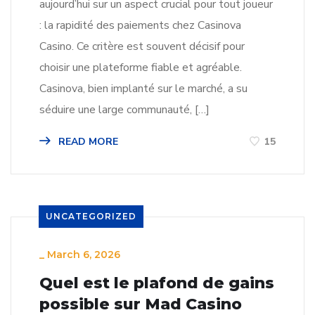
aujourd’hui sur un aspect crucial pour tout joueur
: la rapidité des paiements chez Casinova
Casino. Ce critère est souvent décisif pour
choisir une plateforme fiable et agréable.
Casinova, bien implanté sur le marché, a su
séduire une large communauté, […]
READ MORE
15
UNCATEGORIZED
_
March 6, 2026
Quel est le plafond de gains
possible sur Mad Casino