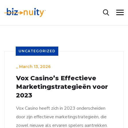
UNCATEGORIZED
_
March 13, 2026
Vox Casino’s Effectieve
Marketingstrategieën voor
2023
Vox Casino heeft zich in 2023 onderscheiden
door zijn effectieve marketingstrategieën, die
zowel nieuwe als ervaren spelers aantrekken.