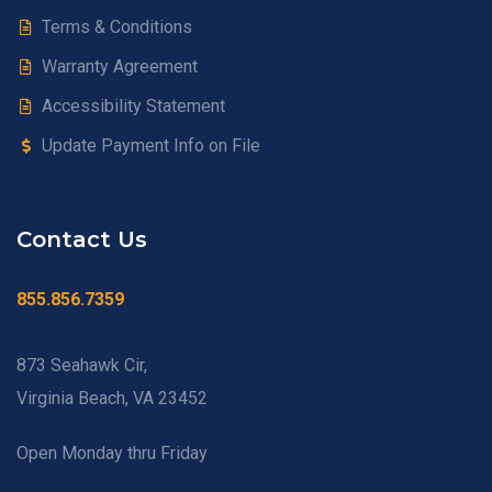
Terms & Conditions
Warranty Agreement
Accessibility Statement
Update Payment Info on File
Contact Us
855.856.7359
873 Seahawk Cir,
Virginia Beach, VA 23452
Open Monday thru Friday