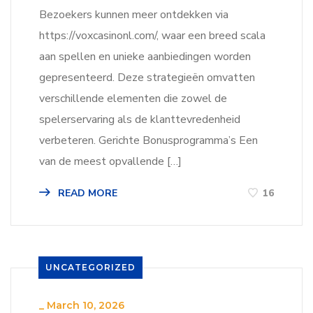
Bezoekers kunnen meer ontdekken via
https://voxcasinonl.com/, waar een breed scala
aan spellen en unieke aanbiedingen worden
gepresenteerd. Deze strategieën omvatten
verschillende elementen die zowel de
spelerservaring als de klanttevredenheid
verbeteren. Gerichte Bonusprogramma’s Een
van de meest opvallende […]
READ MORE
16
UNCATEGORIZED
_
March 10, 2026