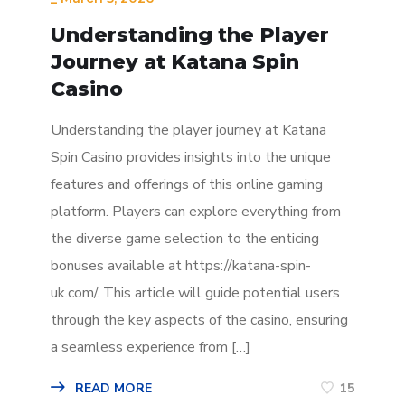
Understanding the Player
Journey at Katana Spin
Casino
Understanding the player journey at Katana
Spin Casino provides insights into the unique
features and offerings of this online gaming
platform. Players can explore everything from
the diverse game selection to the enticing
bonuses available at https://katana-spin-
uk.com/. This article will guide potential users
through the key aspects of the casino, ensuring
a seamless experience from […]
READ MORE
15