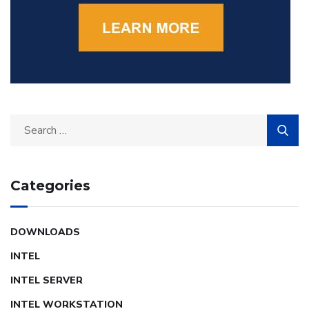
Categories
DOWNLOADS
INTEL
INTEL SERVER
INTEL WORKSTATION