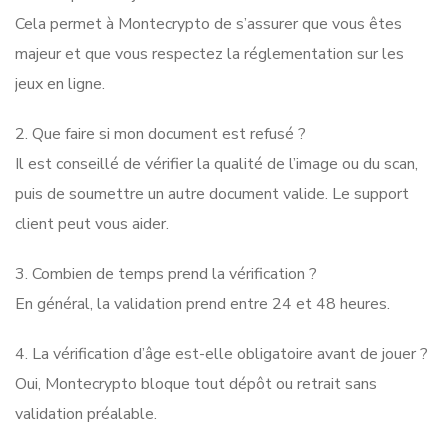
Cela permet à Montecrypto de s’assurer que vous êtes
majeur et que vous respectez la réglementation sur les
jeux en ligne.
2. Que faire si mon document est refusé ?
Il est conseillé de vérifier la qualité de l’image ou du scan,
puis de soumettre un autre document valide. Le support
client peut vous aider.
3. Combien de temps prend la vérification ?
En général, la validation prend entre 24 et 48 heures.
4. La vérification d’âge est-elle obligatoire avant de jouer ?
Oui, Montecrypto bloque tout dépôt ou retrait sans
validation préalable.