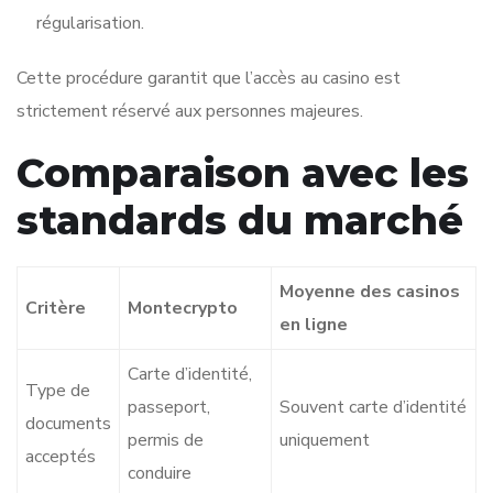
régularisation.
Cette procédure garantit que l’accès au casino est
strictement réservé aux personnes majeures.
Comparaison avec les
standards du marché
Moyenne des casinos
Critère
Montecrypto
en ligne
Carte d’identité,
Type de
passeport,
Souvent carte d’identité
documents
permis de
uniquement
acceptés
conduire