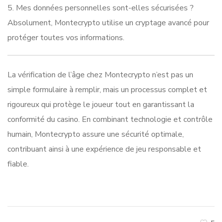
5. Mes données personnelles sont-elles sécurisées ?
Absolument, Montecrypto utilise un cryptage avancé pour
protéger toutes vos informations.
La vérification de l’âge chez Montecrypto n’est pas un
simple formulaire à remplir, mais un processus complet et
rigoureux qui protège le joueur tout en garantissant la
conformité du casino. En combinant technologie et contrôle
humain, Montecrypto assure une sécurité optimale,
contribuant ainsi à une expérience de jeu responsable et
fiable.