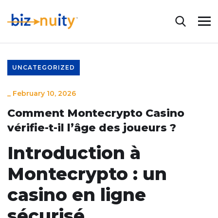
UNCATEGORIZED
_
February 10, 2026
Comment Montecrypto Casino
vérifie-t-il l’âge des joueurs ?
Introduction à
Montecrypto : un
casino en ligne
sécurisé