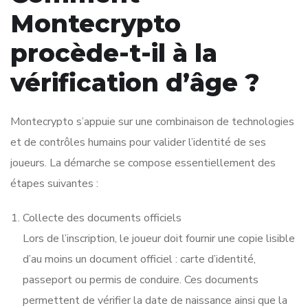
Montecrypto
procède-t-il à la
vérification d’âge ?
Montecrypto s’appuie sur une combinaison de technologies
et de contrôles humains pour valider l’identité de ses
joueurs. La démarche se compose essentiellement des
étapes suivantes :
Collecte des documents officiels
Lors de l’inscription, le joueur doit fournir une copie lisible
d’au moins un document officiel : carte d’identité,
passeport ou permis de conduire. Ces documents
permettent de vérifier la date de naissance ainsi que la