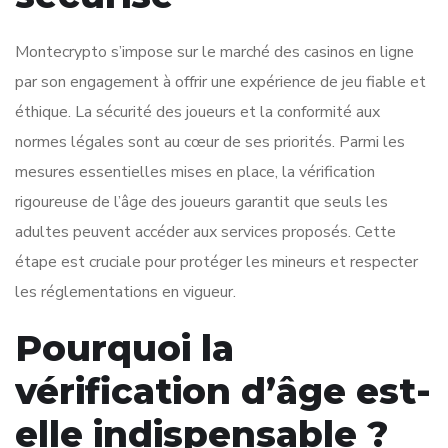
Montecrypto s’impose sur le marché des casinos en ligne
par son engagement à offrir une expérience de jeu fiable et
éthique. La sécurité des joueurs et la conformité aux
normes légales sont au cœur de ses priorités. Parmi les
mesures essentielles mises en place, la vérification
rigoureuse de l’âge des joueurs garantit que seuls les
adultes peuvent accéder aux services proposés. Cette
étape est cruciale pour protéger les mineurs et respecter
les réglementations en vigueur.
Pourquoi la
vérification d’âge est-
elle indispensable ?