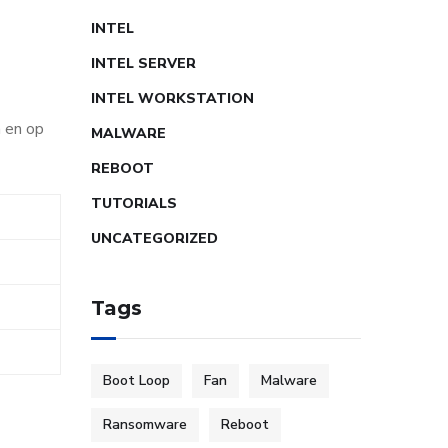
INTEL
INTEL SERVER
INTEL WORKSTATION
n en op
MALWARE
REBOOT
TUTORIALS
UNCATEGORIZED
Tags
Boot Loop
Fan
Malware
Ransomware
Reboot