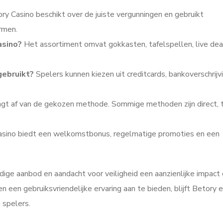
ory Casino beschikt over de juiste vergunningen en gebruikt
rmen.
asino?
Het assortiment omvat gokkasten, tafelspellen, live dea
ebruikt?
Spelers kunnen kiezen uit creditcards, bankoverschrijv
gt af van de gekozen methode. Sommige methoden zijn direct, t
sino biedt een welkomstbonus, regelmatige promoties en een
dige aanbod en aandacht voor veiligheid een aanzienlijke impact
n een gebruiksvriendelijke ervaring aan te bieden, blijft Betory 
 spelers.