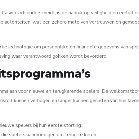
sino zich onderscheidt, is de nadruk op veiligheid en eerlijkhe
nde autoriteiten, wat een zekere mate van vertrouwen en gemoe
tietechnologie om persoonlijke en financiële gegevens van spel
geving waar verantwoord gokken wordt bevorderd.
eitsprogramma’s
amma aan voor nieuwe en terugkerende spelers. De welkomstbo
nkroll kunnen verhogen en langer kunnen genieten van hun favor
euwe spelers bij hun eerste storting.
die spelers aanmoedigen om terug te keren.