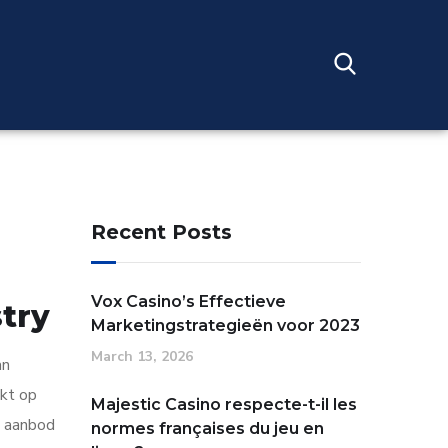
Recent Posts
Vox Casino’s Effectieve
try
Marketingstrategieën voor 2023
March 13, 2026
an
ikt op
Majestic Casino respecte-t-il les
t aanbod
normes françaises du jeu en