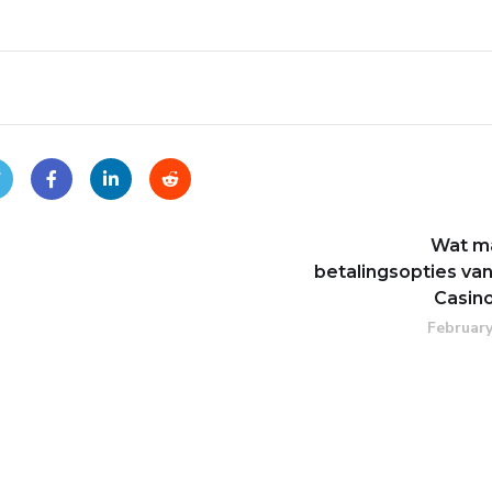
Wat m
betalingsopties van
Casino
February