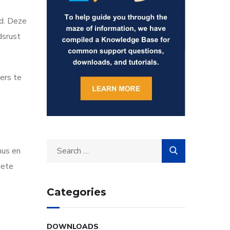
id. Deze
dsrust
ers te
nus en
iete
Categories
DOWNLOADS