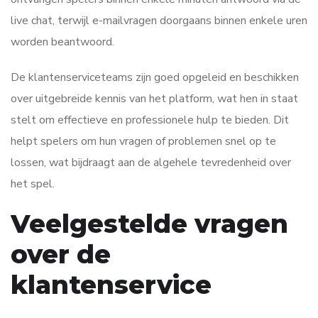
live chat, terwijl e-mailvragen doorgaans binnen enkele uren
worden beantwoord.
De klantenserviceteams zijn goed opgeleid en beschikken
over uitgebreide kennis van het platform, wat hen in staat
stelt om effectieve en professionele hulp te bieden. Dit
helpt spelers om hun vragen of problemen snel op te
lossen, wat bijdraagt aan de algehele tevredenheid over
het spel.
Veelgestelde vragen
over de
klantenservice