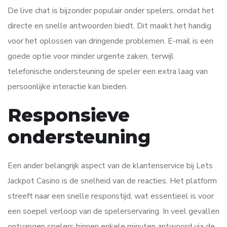
De live chat is bijzonder populair onder spelers, omdat het
directe en snelle antwoorden biedt. Dit maakt het handig
voor het oplossen van dringende problemen. E-mail is een
goede optie voor minder urgente zaken, terwijl
telefonische ondersteuning de speler een extra laag van
persoonlijke interactie kan bieden.
Responsieve
ondersteuning
Een ander belangrijk aspect van de klantenservice bij Lets
Jackpot Casino is de snelheid van de reacties. Het platform
streeft naar een snelle responstijd, wat essentieel is voor
een soepel verloop van de spelerservaring. In veel gevallen
ontvangen spelers binnen enkele minuten antwoord via de