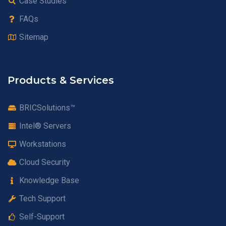
Case Studies
FAQs
Sitemap
Products & Services
BRICSolutions™
Intel® Servers
Workstations
Cloud Security
Knowledge Base
Tech Support
Self-Support