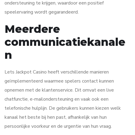
ondersteuning te krijgen, waardoor een positief
speelervaring wordt gegarandeerd.
Meerdere
communicatiekanale
n
Lets Jackpot Casino heeft verschillende manieren
geïmplementeerd waarmee spelers contact kunnen
opnemen met de klantenservice. Dit omvat een live
chatfunctie, e-mailondersteuning en vaak ook een
telefonische hulplijn. De gebruikers kunnen kiezen welk
kanaal het beste bij hen past, afhankelijk van hun
persoonlijke voorkeur en de urgentie van hun vraag.