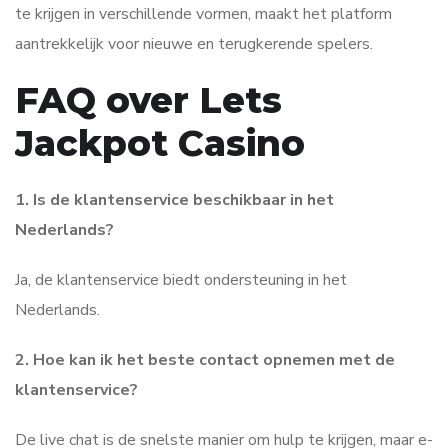
te krijgen in verschillende vormen, maakt het platform
aantrekkelijk voor nieuwe en terugkerende spelers.
FAQ over Lets
Jackpot Casino
1. Is de klantenservice beschikbaar in het
Nederlands?
Ja, de klantenservice biedt ondersteuning in het
Nederlands.
2. Hoe kan ik het beste contact opnemen met de
klantenservice?
De live chat is de snelste manier om hulp te krijgen, maar e-