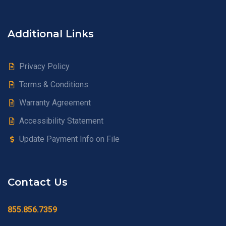
Additional Links
Privacy Policy
Terms & Conditions
Warranty Agreement
Accessibility Statement
Update Payment Info on File
Contact Us
855.856.7359