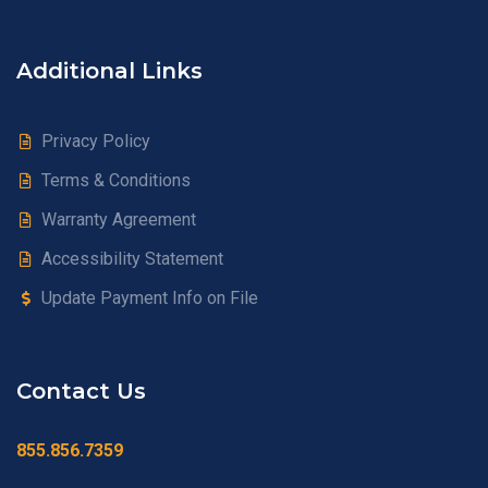
Additional Links
Privacy Policy
Terms & Conditions
Warranty Agreement
Accessibility Statement
Update Payment Info on File
Contact Us
855.856.7359