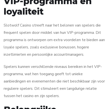
VIP-programma en
loyaliteit
Slotwolf Casino streeft naar het belonen van spelers die
frequent spelen door middel van hun VIP-programma. Dit
programma is ontworpen om extra voordelen te bieden aan
loyale spelers, zoals exclusieve bonussen, hogere
inzetlimieten en persoonlijke accountmanagers.
Spelers kunnen verschillende niveaus bereiken in het VIP-
programma, wat hen toegang geeft tot unieke
aanbiedingen en evenementen die niet beschikbaar zijn voor
reguliere spelers. Dit stimuleert een langdurige relatie
tussen het casino en zijn spelers.