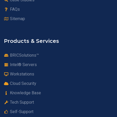
FAQs
Sitemap
Products & Services
BRICSolutions™
Intel® Servers
Workstations
Cloud Security
Knowledge Base
Tech Support
Self-Support