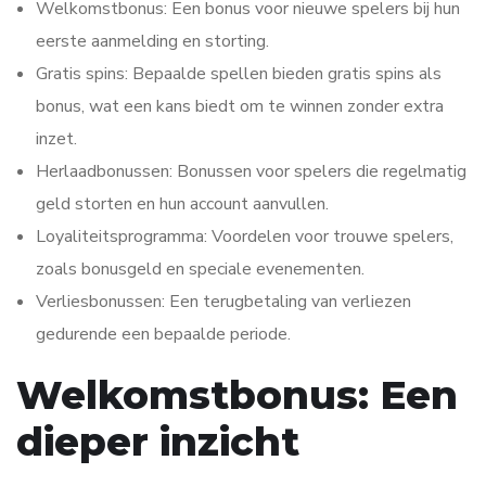
Welkomstbonus: Een bonus voor nieuwe spelers bij hun
eerste aanmelding en storting.
Gratis spins: Bepaalde spellen bieden gratis spins als
bonus, wat een kans biedt om te winnen zonder extra
inzet.
Herlaadbonussen: Bonussen voor spelers die regelmatig
geld storten en hun account aanvullen.
Loyaliteitsprogramma: Voordelen voor trouwe spelers,
zoals bonusgeld en speciale evenementen.
Verliesbonussen: Een terugbetaling van verliezen
gedurende een bepaalde periode.
Welkomstbonus: Een
dieper inzicht