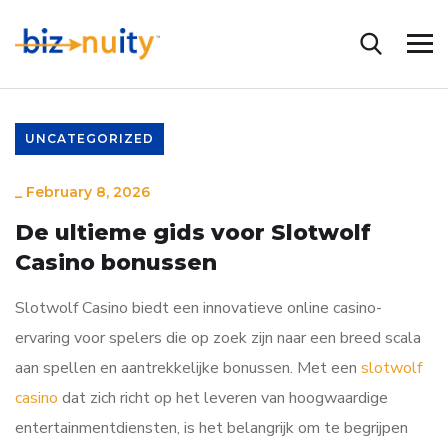
UNCATEGORIZED
_
February 8, 2026
De ultieme gids voor Slotwolf
Casino bonussen
Slotwolf Casino biedt een innovatieve online casino-
ervaring voor spelers die op zoek zijn naar een breed scala
aan spellen en aantrekkelijke bonussen. Met een
slotwolf
casino
dat zich richt op het leveren van hoogwaardige
entertainmentdiensten, is het belangrijk om te begrijpen