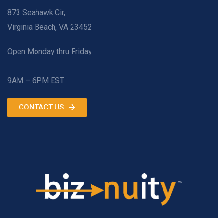
873 Seahawk Cir,
Virginia Beach, VA 23452
Open Monday thru Friday
9AM – 6PM EST
CONTACT US