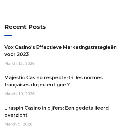
Recent Posts
Vox Casino’s Effectieve Marketingstrategieën
voor 2023
March 13, 2026
Majestic Casino respecte-t-il les normes
françaises du jeu en ligne ?
March 10, 2026
Liraspin Casino in cijfers: Een gedetailleerd
overzicht
March 9, 2026