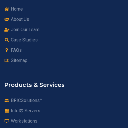
Home
About Us
Join Our Team
Case Studies
FAQs
Sitemap
Products & Services
BRICSolutions™
Intel® Servers
Workstations