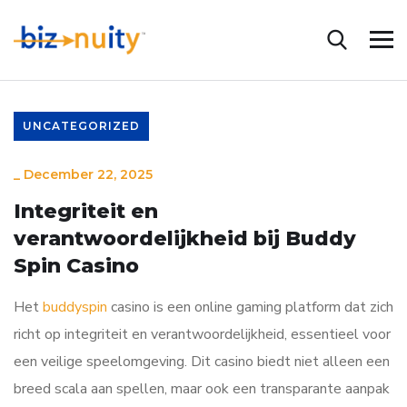
UNCATEGORIZED
_
December 22, 2025
Integriteit en
verantwoordelijkheid bij Buddy
Spin Casino
Het
buddyspin
casino is een online gaming platform dat zich
richt op integriteit en verantwoordelijkheid, essentieel voor
een veilige speelomgeving. Dit casino biedt niet alleen een
breed scala aan spellen, maar ook een transparante aanpak