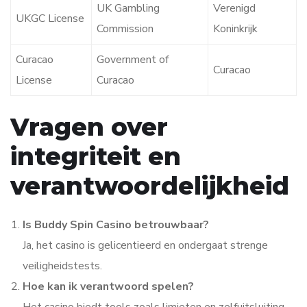
UK Gambling
Verenigd
UKGC License
Commission
Koninkrijk
Curacao
Government of
Curacao
License
Curacao
Vragen over
integriteit en
verantwoordelijkheid
Is Buddy Spin Casino betrouwbaar?
Ja, het casino is gelicentieerd en ondergaat strenge
veiligheidstests.
Hoe kan ik verantwoord spelen?