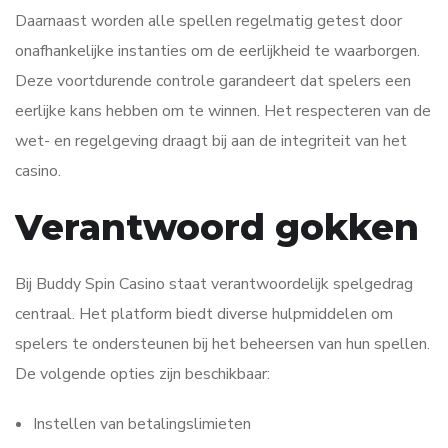
Daarnaast worden alle spellen regelmatig getest door
onafhankelijke instanties om de eerlijkheid te waarborgen.
Deze voortdurende controle garandeert dat spelers een
eerlijke kans hebben om te winnen. Het respecteren van de
wet- en regelgeving draagt bij aan de integriteit van het
casino.
Verantwoord gokken
Bij Buddy Spin Casino staat verantwoordelijk spelgedrag
centraal. Het platform biedt diverse hulpmiddelen om
spelers te ondersteunen bij het beheersen van hun spellen.
De volgende opties zijn beschikbaar:
Instellen van betalingslimieten