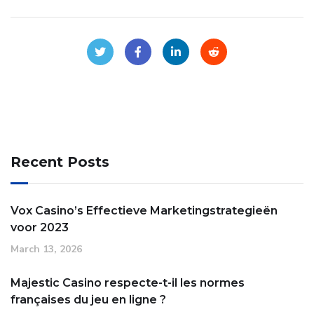
Recent Posts
Vox Casino’s Effectieve Marketingstrategieën
voor 2023
March 13, 2026
Majestic Casino respecte-t-il les normes
françaises du jeu en ligne ?