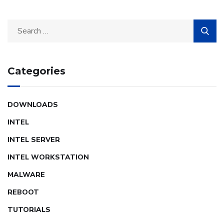
Categories
DOWNLOADS
INTEL
INTEL SERVER
INTEL WORKSTATION
MALWARE
REBOOT
TUTORIALS