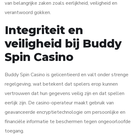
van belangrijke zaken zoals eerlijkheid, veiligheid en
verantwoord gokken.
Integriteit en
veiligheid bij Buddy
Spin Casino
Buddy Spin Casino is gelicentieerd en valt onder strenge
regelgeving, wat betekent dat spelers erop kunnen
vertrouwen dat hun gegevens veilig zijn en dat spellen
eerlijk zijn. De casino-operateur maakt gebruik van
geavanceerde encryptietechnologie om persoonlijke en
financiële informatie te beschermen tegen ongeoorloofde
toegang.