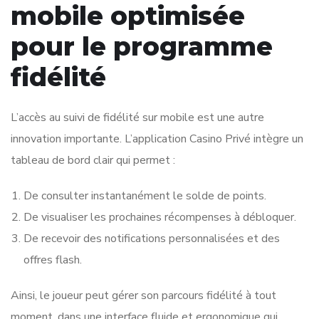
mobile optimisée
pour le programme
fidélité
L’accès au suivi de fidélité sur mobile est une autre
innovation importante. L’application Casino Privé intègre un
tableau de bord clair qui permet :
De consulter instantanément le solde de points.
De visualiser les prochaines récompenses à débloquer.
De recevoir des notifications personnalisées et des
offres flash.
Ainsi, le joueur peut gérer son parcours fidélité à tout
moment, dans une interface fluide et ergonomique qui