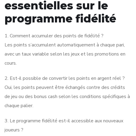
essentielles sur le
programme fidélité
1. Comment accumuler des points de fidélité ?
Les points s’accumulent automatiquement à chaque pari,
avec un taux variable selon les jeux et les promotions en
cours.
2. Est-il possible de convertir les points en argent réel ?
Oui, les points peuvent être échangés contre des crédits
de jeu ou des bonus cash selon les conditions spécifiques à
chaque palier.
3. Le programme fidélité est-il accessible aux nouveaux
joueurs ?