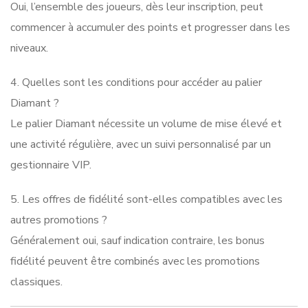
Oui, l’ensemble des joueurs, dès leur inscription, peut
commencer à accumuler des points et progresser dans les
niveaux.
4. Quelles sont les conditions pour accéder au palier
Diamant ?
Le palier Diamant nécessite un volume de mise élevé et
une activité régulière, avec un suivi personnalisé par un
gestionnaire VIP.
5. Les offres de fidélité sont-elles compatibles avec les
autres promotions ?
Généralement oui, sauf indication contraire, les bonus
fidélité peuvent être combinés avec les promotions
classiques.