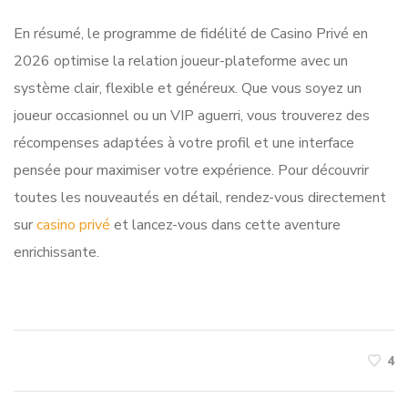
En résumé, le programme de fidélité de Casino Privé en
2026 optimise la relation joueur-plateforme avec un
système clair, flexible et généreux. Que vous soyez un
joueur occasionnel ou un VIP aguerri, vous trouverez des
récompenses adaptées à votre profil et une interface
pensée pour maximiser votre expérience. Pour découvrir
toutes les nouveautés en détail, rendez-vous directement
sur
casino privé
et lancez-vous dans cette aventure
enrichissante.
4