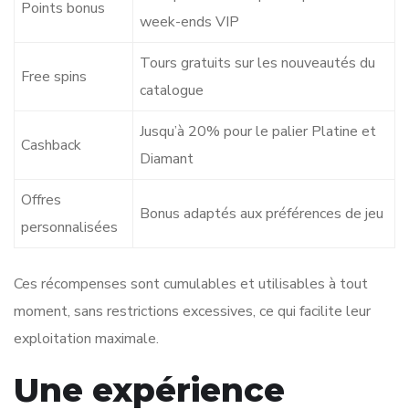
Points bonus
week-ends VIP
Tours gratuits sur les nouveautés du
Free spins
catalogue
Jusqu’à 20% pour le palier Platine et
Cashback
Diamant
Offres
Bonus adaptés aux préférences de jeu
personnalisées
Ces récompenses sont cumulables et utilisables à tout
moment, sans restrictions excessives, ce qui facilite leur
exploitation maximale.
Une expérience