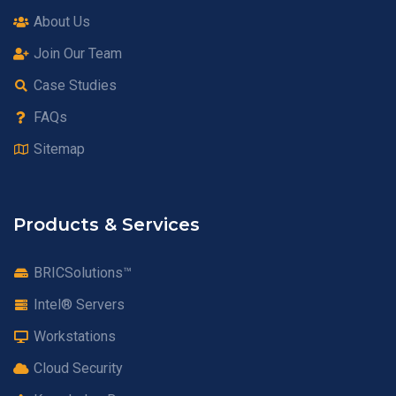
About Us
Join Our Team
Case Studies
FAQs
Sitemap
Products & Services
BRICSolutions™
Intel® Servers
Workstations
Cloud Security