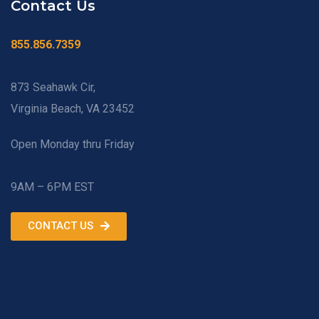
Contact Us
855.856.7359
873 Seahawk Cir,
Virginia Beach, VA 23452
Open Monday thru Friday
9AM – 6PM EST
CONTACT US