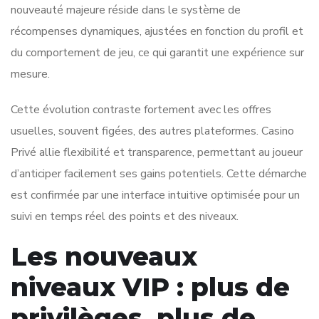
nouveauté majeure réside dans le système de
récompenses dynamiques, ajustées en fonction du profil et
du comportement de jeu, ce qui garantit une expérience sur
mesure.
Cette évolution contraste fortement avec les offres
usuelles, souvent figées, des autres plateformes. Casino
Privé allie flexibilité et transparence, permettant au joueur
d’anticiper facilement ses gains potentiels. Cette démarche
est confirmée par une interface intuitive optimisée pour un
suivi en temps réel des points et des niveaux.
Les nouveaux
niveaux VIP : plus de
privilèges, plus de