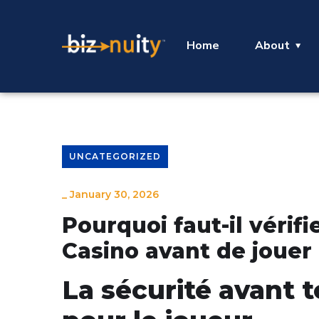
Home
About
UNCATEGORIZED
_
January 30, 2026
Pourquoi faut-il vérifi
Casino avant de jouer
La sécurité avant 