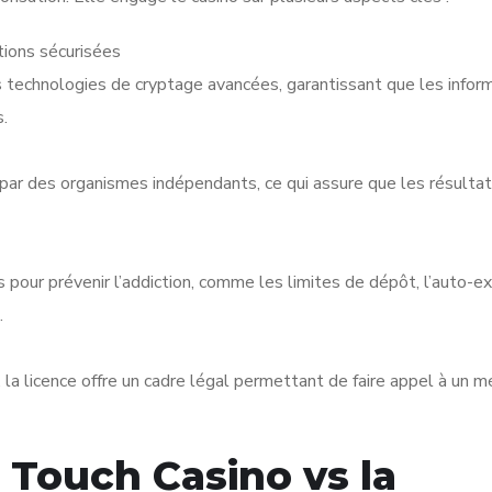
tions sécurisées
s technologies de cryptage avancées, garantissant que les infor
.
par des organismes indépendants, ce qui assure que les résulta
 pour prévenir l’addiction, comme les limites de dépôt, l’auto-ex
.
, la licence offre un cadre légal permettant de faire appel à un m
 Touch Casino vs la