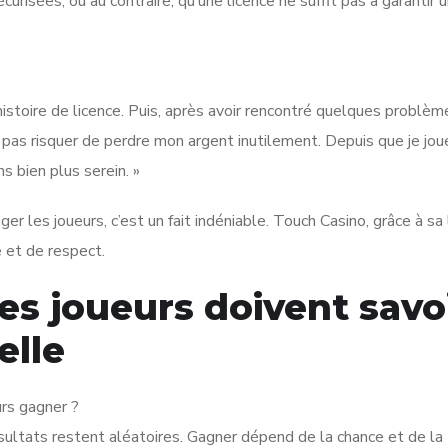
isées, ou au contraire, qu’une licence ne suffit pas à garantir 
 histoire de licence. Puis, après avoir rencontré quelques problèm
ne pas risquer de perdre mon argent inutilement. Depuis que je jou
 bien plus serein. »
 les joueurs, c’est un fait indéniable. Touch Casino, grâce à sa 
e et de respect.
es joueurs doivent savo
elle
urs gagner ?
résultats restent aléatoires. Gagner dépend de la chance et de la