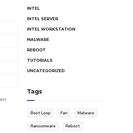
INTEL
INTEL SERVER
INTEL WORKSTATION
MALWARE
REBOOT
TUTORIALS
UNCATEGORIZED
Tags
ant.
Boot Loop
Fan
Malware
Ransomware
Reboot