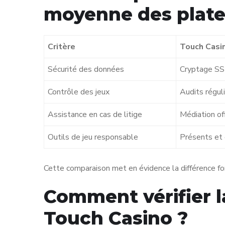
moyenne des plate
Critère
Touch Casin
Sécurité des données
Cryptage S
Contrôle des jeux
Audits réguli
Assistance en cas de litige
Médiation off
Outils de jeu responsable
Présents et 
Cette comparaison met en évidence la différence fon
Comment vérifier la
Touch Casino ?