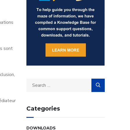
mations
ts sont
clusion,
édiateur
Categories
DOWNLOADS