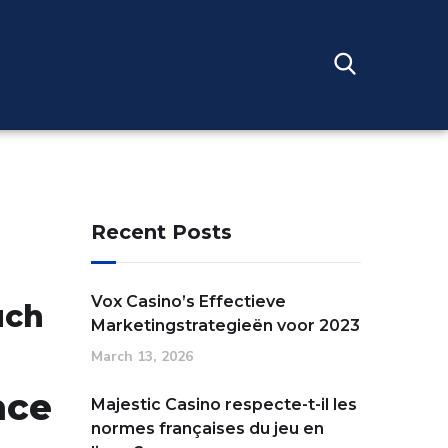
Recent Posts
Vox Casino’s Effectieve
uch
Marketingstrategieën voor 2023
March 13, 2026
nce
Majestic Casino respecte-t-il les
normes françaises du jeu en