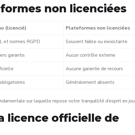
formes non licenciées
o (licencié)
Plateformes non licenciées
SL et normes RGPD
Souvent faible ou inexistante
ers garantis
Aucun contrôle externe
icielle
Aucune garantie de recours
obligatoires
Généralement absents
damentale sur laquelle repose votre tranquillité d’esprit en jou
 licence officielle de