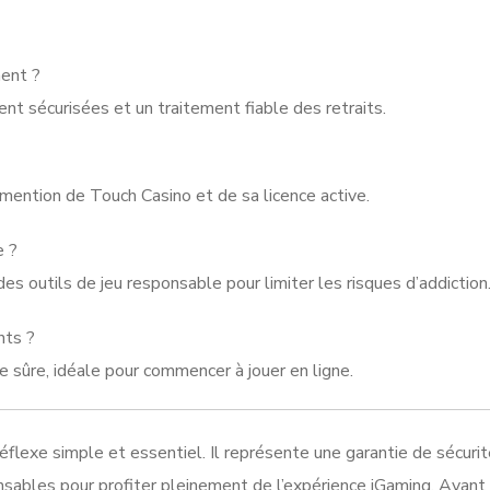
ment ?
nt sécurisées et un traitement fiable des retraits.
ien mention de Touch Casino et de sa licence active.
e ?
des outils de jeu responsable pour limiter les risques d’addiction
nts ?
e sûre, idéale pour commencer à jouer en ligne.
 réflexe simple et essentiel. Il représente une garantie de sécurit
nsables pour profiter pleinement de l’expérience iGaming. Avant