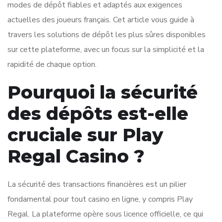
modes de dépôt fiables et adaptés aux exigences
actuelles des joueurs français. Cet article vous guide à
travers les solutions de dépôt les plus sûres disponibles
sur cette plateforme, avec un focus sur la simplicité et la
rapidité de chaque option.
Pourquoi la sécurité
des dépôts est-elle
cruciale sur Play
Regal Casino ?
La sécurité des transactions financières est un pilier
fondamental pour tout casino en ligne, y compris Play
Regal. La plateforme opère sous licence officielle, ce qui