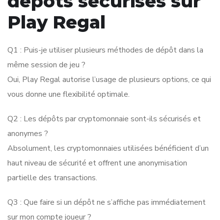
dépôts sécurisés sur
Play Regal
Q1 : Puis-je utiliser plusieurs méthodes de dépôt dans la
même session de jeu ?
Oui, Play Regal autorise l’usage de plusieurs options, ce qui
vous donne une flexibilité optimale.
Q2 : Les dépôts par cryptomonnaie sont-ils sécurisés et
anonymes ?
Absolument, les cryptomonnaies utilisées bénéficient d’un
haut niveau de sécurité et offrent une anonymisation
partielle des transactions.
Q3 : Que faire si un dépôt ne s’affiche pas immédiatement
sur mon compte joueur ?