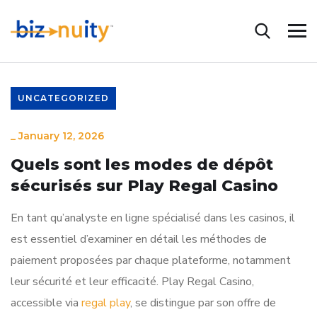
UNCATEGORIZED
_
January 12, 2026
Quels sont les modes de dépôt
sécurisés sur Play Regal Casino
En tant qu’analyste en ligne spécialisé dans les casinos, il
est essentiel d’examiner en détail les méthodes de
paiement proposées par chaque plateforme, notamment
leur sécurité et leur efficacité. Play Regal Casino,
accessible via
regal play
, se distingue par son offre de