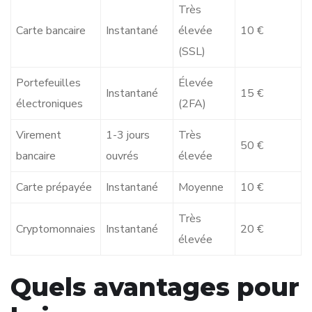
Très
Carte bancaire
Instantané
élevée
10 €
(SSL)
Portefeuilles
Élevée
Instantané
15 €
électroniques
(2FA)
Virement
1-3 jours
Très
50 €
bancaire
ouvrés
élevée
Carte prépayée
Instantané
Moyenne
10 €
Très
Cryptomonnaies
Instantané
20 €
élevée
Quels avantages pour