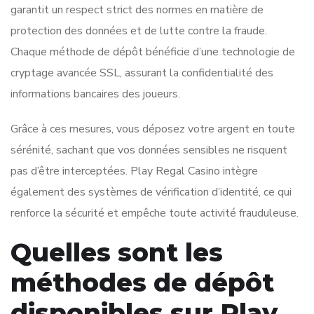
garantit un respect strict des normes en matière de
protection des données et de lutte contre la fraude.
Chaque méthode de dépôt bénéficie d’une technologie de
cryptage avancée SSL, assurant la confidentialité des
informations bancaires des joueurs.
Grâce à ces mesures, vous déposez votre argent en toute
sérénité, sachant que vos données sensibles ne risquent
pas d’être interceptées. Play Regal Casino intègre
également des systèmes de vérification d’identité, ce qui
renforce la sécurité et empêche toute activité frauduleuse.
Quelles sont les
méthodes de dépôt
disponibles sur Play